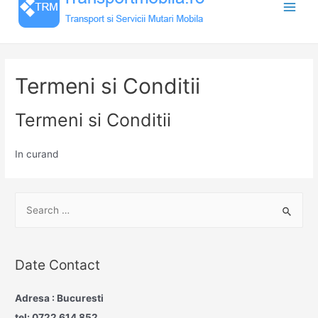
content
Main
Men
Termeni si Conditii
Termeni si Conditii
In curand
S
e
a
r
Date Contact
c
h
Adresa : Bucuresti
f
tel: 0722 614 852